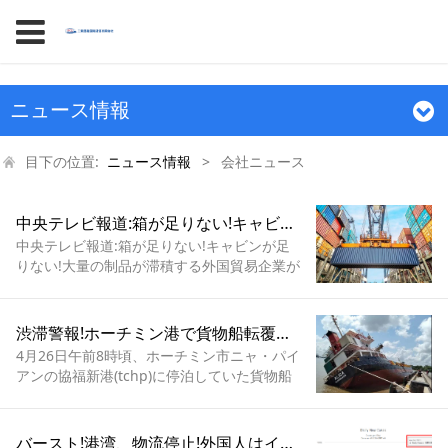
ニュース情報
目下の位置:
ニュース情報
>
会社ニュース
中央テレビ報道:箱が足りない!キャビンが足りない!大量の制品が滞積する外国貿易企業があります!受注が急増しているのに、出荷が難しい!どうしたの?
中央テレビ報道:箱が足りない!キャビンが足
りない!大量の制品が滞積する外国貿易企業が
あります!受注が急増しているのに、出荷が難
しい!どうしたの?
渋滞警報!ホーチミン港で貨物船転覆事故、コンテナ18個が川に転落!
4月26日午前8時頃、ホーチミン市ニャ・パイ
アンの協福新港(tchp)に停泊していた貨物船
が突然横転し、コンテナ18個が川に落ちた。
バースト!港湾、物流停止!外国人はインドのリスクに注意!