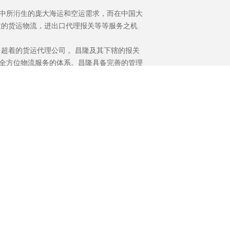
关于我们
ABOUT US
易中所洐生的庞大海运和空运需求，而在中国大
质的货运物流，进出口代理报关等等服务之机
超着的货运代理公司 。昌隆及其下辖的报关
提供全方位物流服务的体系。昌隆具备完善的管理
队伍，能真挚竭诚为顾客服务；配备先进的办
、海关等直接联网，令进出通关迅速，服务到