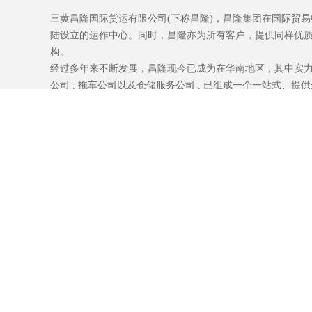
三黄昌隆国际货运有限公司
三黄昌隆国际货运有限公司(下称昌隆)，昌隆集团在国际贸
陆设立的运作中心。同时，昌隆亦为所有客户，提供同样优
构。
经过多年来不断发展，昌隆现今已成为在华南地区，其中实力
公司 , 拖车公司以及仓储服务公司 , 已组成一个一站式、
制度，注重人才培养。 因此，我们专业从事国际货运业务的
公设备和物流监控系统，使我们与国内外的货轮公司、税局
位。